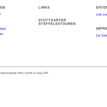
IEN
LINKS
DATE
n
Link zur
STUTTGARTER
STÄFFELESTOUREN
IMPR
tikel
gen
Zur Sei
r-Spaziergänge Hahn, Kusiek & Laing GbR