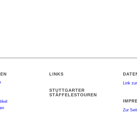
IEN
LINKS
DATE
n
Link zur
STUTTGARTER
STÄFFELESTOUREN
IMPR
tikel
gen
Zur Sei