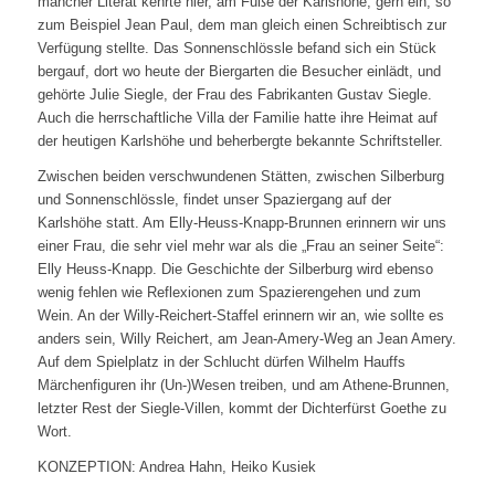
mancher Literat kehrte hier, am Fuße der Karlshöhe, gern ein, so
zum Beispiel Jean Paul, dem man gleich einen Schreibtisch zur
Verfügung stellte. Das Sonnenschlössle befand sich ein Stück
bergauf, dort wo heute der Biergarten die Besucher einlädt, und
gehörte Julie Siegle, der Frau des Fabrikanten Gustav Siegle.
Auch die herrschaftliche Villa der Familie hatte ihre Heimat auf
der heutigen Karlshöhe und beherbergte bekannte Schriftsteller.
Zwischen beiden verschwundenen Stätten, zwischen Silberburg
und Sonnenschlössle, findet unser Spaziergang auf der
Karlshöhe statt. Am Elly-Heuss-Knapp-Brunnen erinnern wir uns
einer Frau, die sehr viel mehr war als die „Frau an seiner Seite“:
Elly Heuss-Knapp. Die Geschichte der Silberburg wird ebenso
wenig fehlen wie Reflexionen zum Spazierengehen und zum
Wein. An der Willy-Reichert-Staffel erinnern wir an, wie sollte es
anders sein, Willy Reichert, am Jean-Amery-Weg an Jean Amery.
Auf dem Spielplatz in der Schlucht dürfen Wilhelm Hauffs
Märchenfiguren ihr (Un-)Wesen treiben, und am Athene-Brunnen,
letzter Rest der Siegle-Villen, kommt der Dichterfürst Goethe zu
Wort.
KONZEPTION: Andrea Hahn, Heiko Kusiek