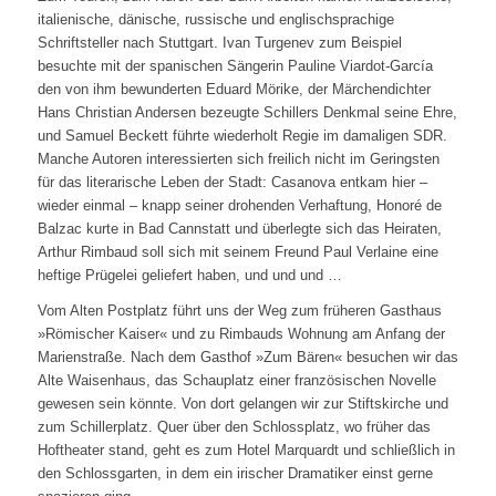
italienische, dänische, russische und englischsprachige
Schriftsteller nach Stuttgart. Ivan Turgenev zum Beispiel
besuchte mit der spanischen Sängerin Pauline Viardot-García
den von ihm bewunderten Eduard Mörike, der Märchendichter
Hans Christian Andersen bezeugte Schillers Denkmal seine Ehre,
und Samuel Beckett führte wiederholt Regie im damaligen SDR.
Manche Autoren interessierten sich freilich nicht im Geringsten
für das literarische Leben der Stadt: Casanova entkam hier –
wieder einmal – knapp seiner drohenden Verhaftung, Honoré de
Balzac kurte in Bad Cannstatt und überlegte sich das Heiraten,
Arthur Rimbaud soll sich mit seinem Freund Paul Verlaine eine
heftige Prügelei geliefert haben, und und und …
Vom Alten Postplatz führt uns der Weg zum früheren Gasthaus
»Römischer Kaiser« und zu Rimbauds Wohnung am Anfang der
Marienstraße. Nach dem Gasthof »Zum Bären« besuchen wir das
Alte Waisenhaus, das Schauplatz einer französischen Novelle
gewesen sein könnte. Von dort gelangen wir zur Stiftskirche und
zum Schillerplatz. Quer über den Schlossplatz, wo früher das
Hoftheater stand, geht es zum Hotel Marquardt und schließlich in
den Schlossgarten, in dem ein irischer Dramatiker einst gerne